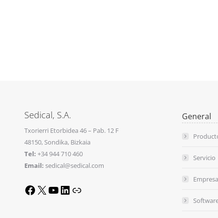
Sedical, S.A.
General
Txorierri Etorbidea 46 – Pab. 12 F
Product
48150, Sondika, Bizkaia
Tel:
+34 944 710 460
Servicio
Email:
sedical@sedical.com
Empres
X
YouTube
LinkedIn
Link
Facebook
Softwar