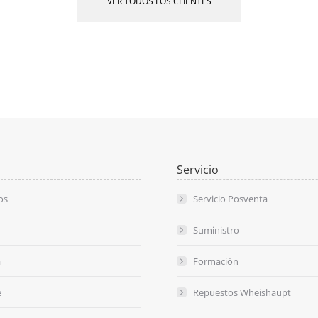
VER TODOS LOS CLIENTES
Servicio
os
Servicio Posventa
Suministro
a
Formación
e
Repuestos Wheishaupt