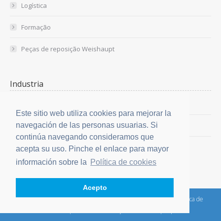
Logística
Formação
Peças de reposição Weishaupt
Industria
Indústria
Este sitio web utiliza cookies para mejorar la
navegación de las personas usuarias. Si
Soluções
continúa navegando consideramos que
Referências
acepta su uso. Pinche el enlace para mayor
información sobre la
Política de cookies
Acepto
© Copyright 2026 Sedical -
Aviso legal
|
Política de cookies
|
Política de
Privacidade
|
Livro de Reclamações Eletrónico
|
Soporte