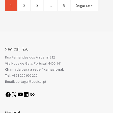
1
2
3
…
9
Seguinte »
Sedical, S.A.
Rua Fernandes dos Anjos, nº 212
Vila Nova de Gaia, Portugal, 4400-141
Chamada para a rede fixa nacional:
Tel:
+351 229 996 220
Email:
portugal@sedical.pt
X
YouTube
LinkedIn
Link
Facebook
General