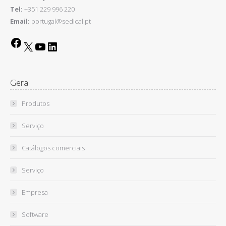
Tel:
+351 229 996 220
Email:
portugal@sedical.pt
Facebook
X
YouTube
LinkedIn
Geral
Produtos
Serviço
Catálogos comerciais
Serviço
Empresa
Software