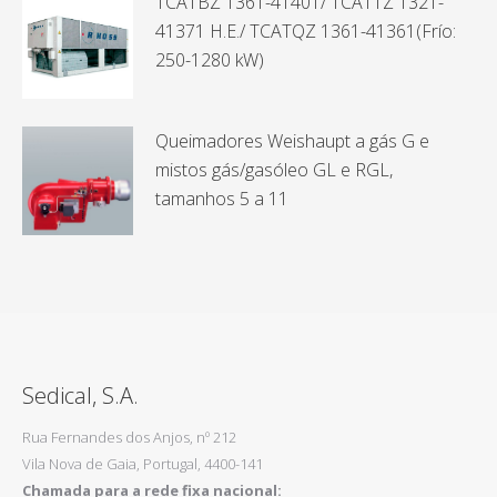
TCATBZ 1361-41401/ TCATTZ 1321-
41371 H.E./ TCATQZ 1361-41361(Frío:
250-1280 kW)
Queimadores Weishaupt a gás G e
mistos gás/gasóleo GL e RGL,
tamanhos 5 a 11
Sedical, S.A.
Rua Fernandes dos Anjos, nº 212
Vila Nova de Gaia, Portugal, 4400-141
Chamada para a rede fixa nacional: