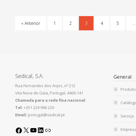
« Anterior
1
2
3
4
5
…
Sedical, S.A.
General
Rua Fernandes dos Anjos, nº 212
Produto
Vila Nova de Gaia, Portugal, 4400-141
Chamada para a rede fixa nacional:
Catálog
Tel:
+351 229 996 220
Email:
portugal@sedical.pt
Serviço
Empres
X
YouTube
LinkedIn
Link
Facebook