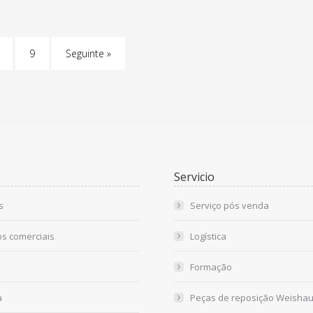
9
Seguinte »
Servicio
s
Serviço pós venda
os comerciais
Logística
Formação
a
Peças de reposição Weishau