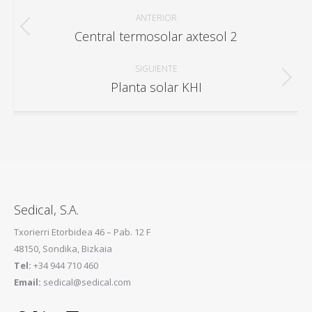
Navegación
entre
ANTERIOR
Central termosolar axtesol 2
Proyecto
proyectos
anterior
SIGUIENTE
Planta solar KHI
Proyecto
siguiente
Sedical, S.A.
Txorierri Etorbidea 46 – Pab. 12 F
48150, Sondika, Bizkaia
Tel:
+34 944 710 460
Email:
sedical@sedical.com