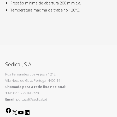
Pressão mínima de abertura 200 m.m.c.a.
Temperatura máxima de trabalho 120ºC.
Sedical, S.A.
Rua Fernandes dos Anjos, nº 212
Vila Nova de Gaia, Portugal, 4400-141
Chamada para a rede fixa nacional:
Tel:
+351 229 996 220
Email:
portugal@sedical.pt
Facebook
X
YouTube
LinkedIn