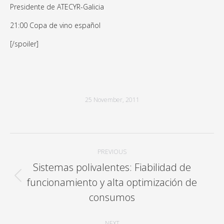
Presidente de ATECYR-Galicia
21:00 Copa de vino español
[/spoiler]
25 November, 2011
Post
PREVIOUS
navigation
Sistemas polivalentes: Fiabilidad de
funcionamiento y alta optimización de
Previous
post:
consumos
NEXT