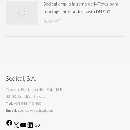
Sedical amplia la gama de K-Flows para
montaje entre bridas hasta DN 900
6 July, 2011
Sedical, S.A.
Txorierri Etorbidea 46 – Pab. 12 F
48150, Sondika, Bizkaia
Tel:
+34 944 710 460
Email:
sedical@sedical.com
Facebook
X
YouTube
LinkedIn
Link