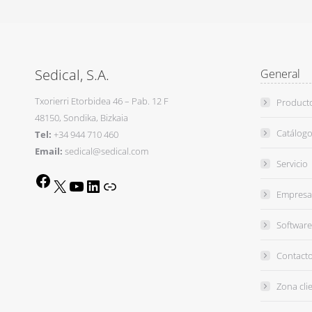
Sedical, S.A.
General
Txorierri Etorbidea 46 – Pab. 12 F
Product
48150, Sondika, Bizkaia
Catálogo
Tel:
+34 944 710 460
Email:
sedical@sedical.com
Servicio
Facebook
X
YouTube
LinkedIn
Link
Empresa
Software
Contact
Zona cli