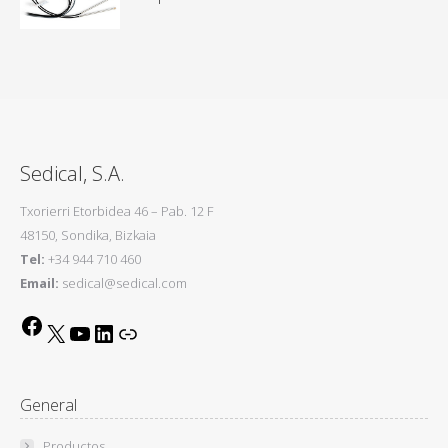
Sedical, S.A.
Txorierri Etorbidea 46 – Pab. 12 F
48150, Sondika, Bizkaia
Tel:
+34 944 710 460
Email:
sedical@sedical.com
Facebook
X
YouTube
LinkedIn
Link
General
Productos